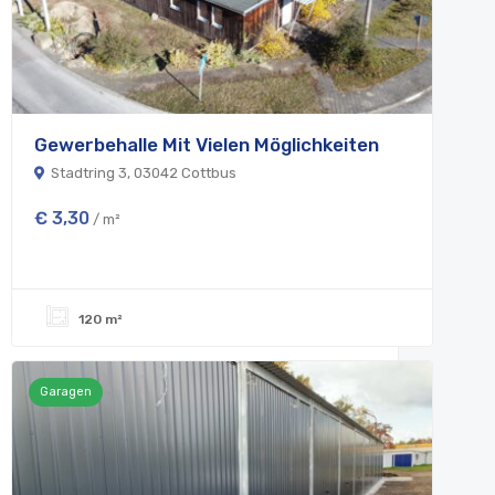
Gewerbehalle Mit Vielen Möglichkeiten
Bü
Stadtring 3, 03042 Cottbus
S
€ 3,30
€ 
/ m²
120 m²
Garagen