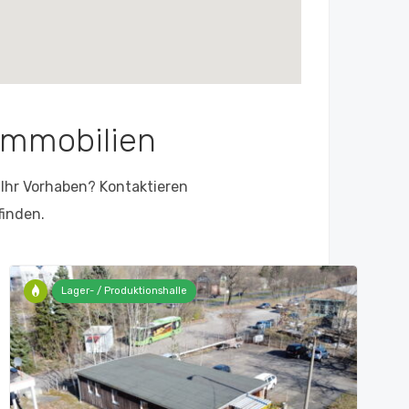
Immobilien
 Ihr Vorhaben? Kontaktieren
finden.
Lager- / Produktionshalle
Bü